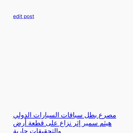
edit post
مصرع بطل سباقات السيارات الدولي
هيثم سمير إثر نزاع على قطعة أرض
والتحقيقات جارية