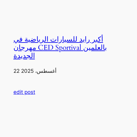
أكبر رايد للسيارات الرياضية في
مهرجان CED Sportival بالعلمين
الجديدة
22 أغسطس، 2025
edit post