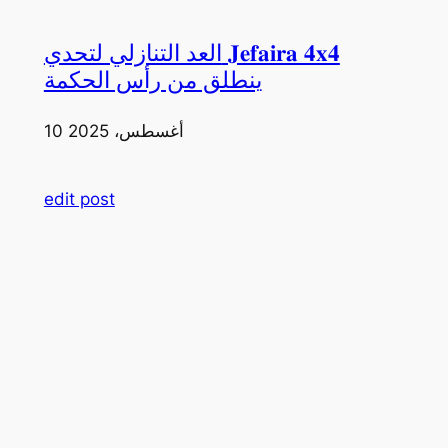
العد التنازلي لتحدي 𝐉𝐞𝐟𝐚𝐢𝐫𝐚 𝟒𝐱𝟒
ينطلق من رأس الحكمة
10 أغسطس، 2025
edit post