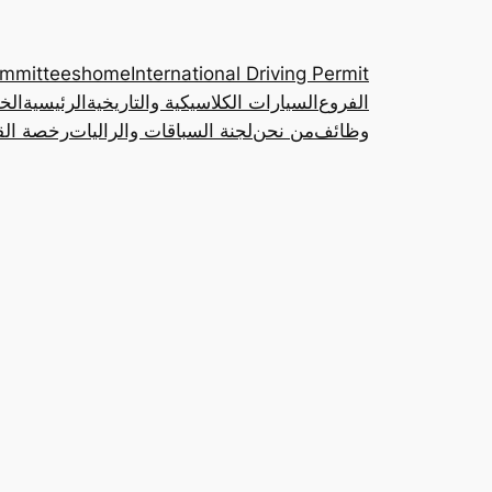
ommittees
home
International Driving Permit
الفروع
السيارات الكلاسيكية والتاريخية
الرئيسية
الخ
وظائف
من نحن
لجنة السباقات والراليات
رخصة القي