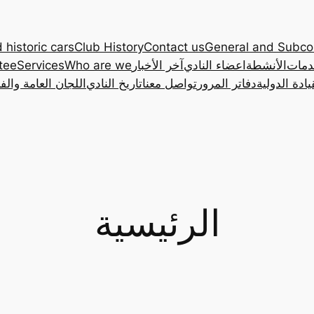
 historic cars
Club History
Contact us
General and Subc
دمات
الأنشطة
اعضاء النادي
آخر الأخبار
Who are we
Services
tee
ادة الدولية
دفاتر المرور
تواصل معنا
تاريخ النادي
اللجان العامة والف
الرئيسية