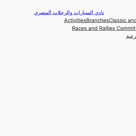
Skip
نادي السيارات والرحلات المصري
to
Activities
Branches
Classic and
content
Races and Rallies Commit
رعية