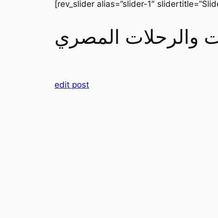
[rev_slider alias=”slider-1″ slidertitle=”Slid
رات والرحلات المصري
edit post