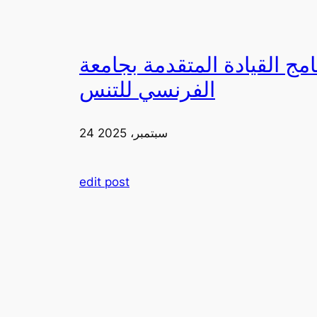
دمة بجامعة FIA يزورون ملعب رولان غاروس مع الاتحاد
الفرنسي للتنس
24 سبتمبر، 2025
edit post