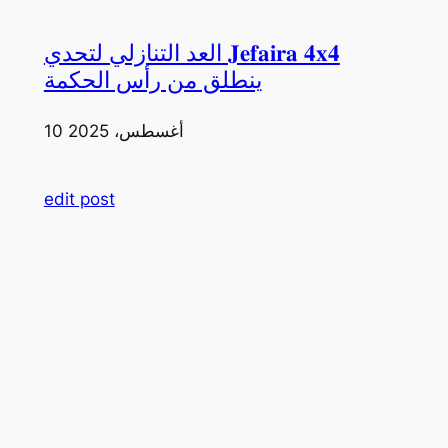
العد التنازلي لتحدي 𝐉𝐞𝐟𝐚𝐢𝐫𝐚 𝟒𝐱𝟒
ينطلق من رأس الحكمة
10 أغسطس، 2025
edit post