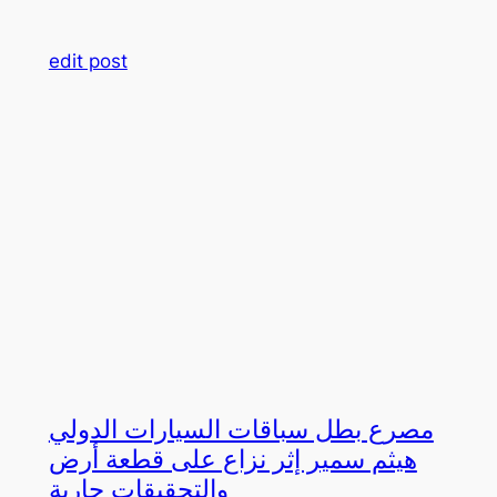
edit post
مصرع بطل سباقات السيارات الدولي
هيثم سمير إثر نزاع على قطعة أرض
والتحقيقات جارية