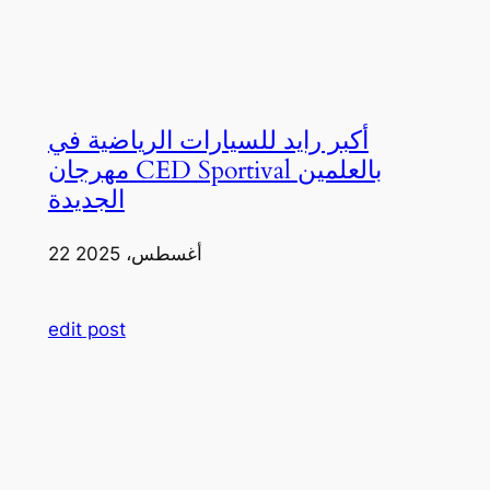
أكبر رايد للسيارات الرياضية في
مهرجان CED Sportival بالعلمين
الجديدة
22 أغسطس، 2025
edit post