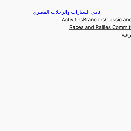
Skip
نادي السيارات والرحلات المصري
to
Activities
Branches
Classic and
content
Races and Rallies Commit
رعية