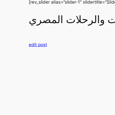
[rev_slider alias=”slider-1″ slidertitle=”Slid
رات والرحلات المصري
edit post