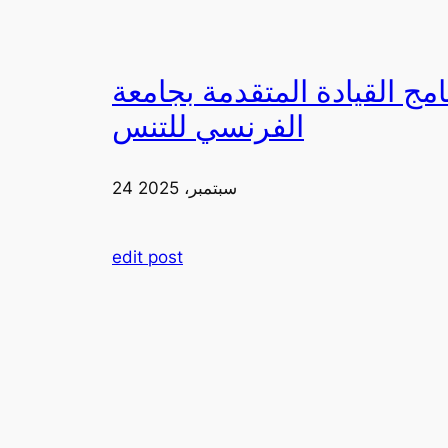
دمة بجامعة FIA يزورون ملعب رولان غاروس مع الاتحاد
الفرنسي للتنس
24 سبتمبر، 2025
edit post