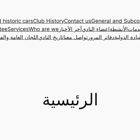
 historic cars
Club History
Contact us
General and Subc
دمات
الأنشطة
اعضاء النادي
آخر الأخبار
Who are we
Services
tee
ادة الدولية
دفاتر المرور
تواصل معنا
تاريخ النادي
اللجان العامة والف
الرئيسية