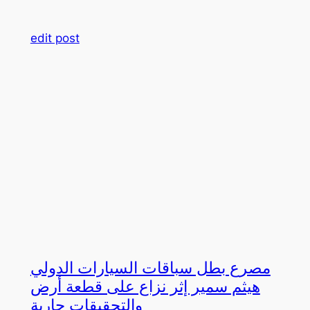
edit post
مصرع بطل سباقات السيارات الدولي
هيثم سمير إثر نزاع على قطعة أرض
والتحقيقات جارية