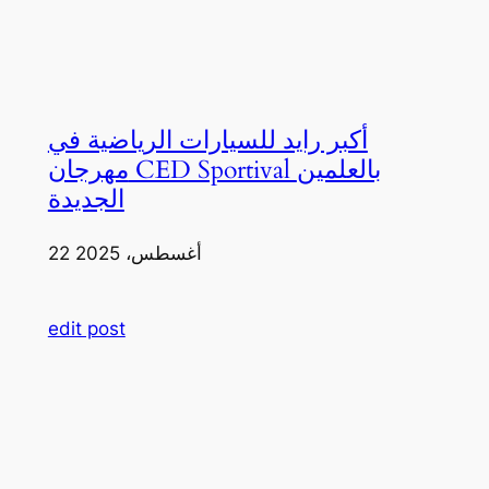
أكبر رايد للسيارات الرياضية في
مهرجان CED Sportival بالعلمين
الجديدة
22 أغسطس، 2025
edit post