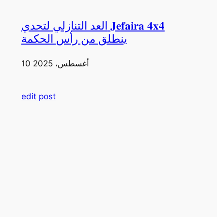
العد التنازلي لتحدي 𝐉𝐞𝐟𝐚𝐢𝐫𝐚 𝟒𝐱𝟒
ينطلق من رأس الحكمة
10 أغسطس، 2025
edit post