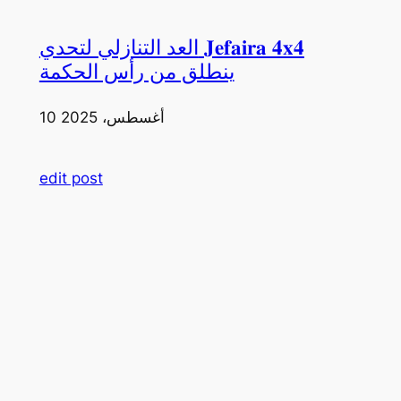
العد التنازلي لتحدي 𝐉𝐞𝐟𝐚𝐢𝐫𝐚 𝟒𝐱𝟒
ينطلق من رأس الحكمة
10 أغسطس، 2025
edit post