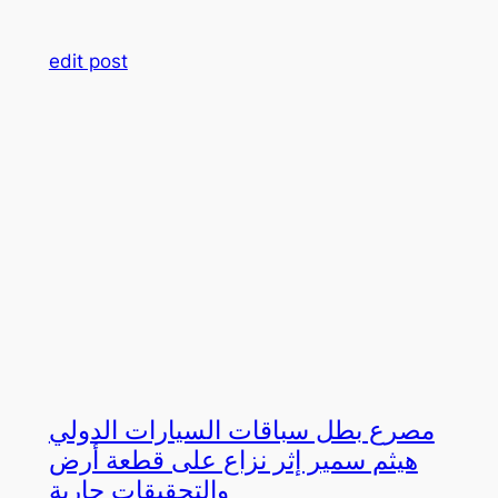
edit post
مصرع بطل سباقات السيارات الدولي
هيثم سمير إثر نزاع على قطعة أرض
والتحقيقات جارية