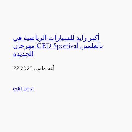
أكبر رايد للسيارات الرياضية في
مهرجان CED Sportival بالعلمين
الجديدة
22 أغسطس، 2025
edit post