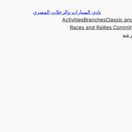
Skip
نادي السيارات والرحلات المصري
to
Activities
Branches
Classic and
content
Races and Rallies Commit
رعية