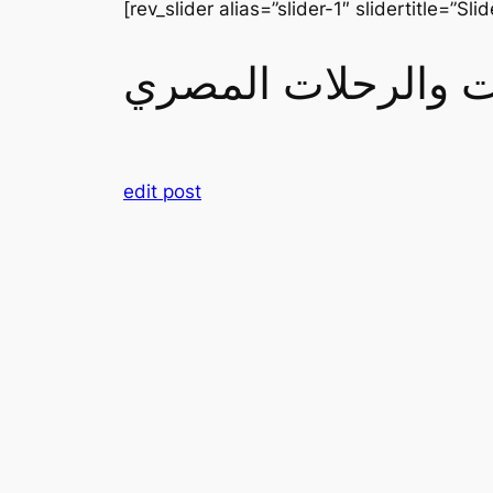
[rev_slider alias=”slider-1″ slidertitle=”Slid
رات والرحلات المصري
edit post