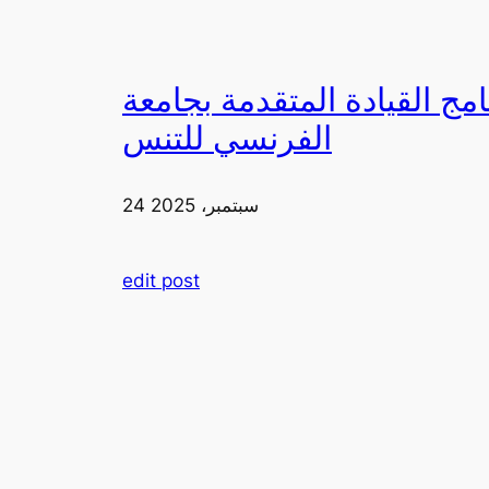
دمة بجامعة FIA يزورون ملعب رولان غاروس مع الاتحاد
الفرنسي للتنس
24 سبتمبر، 2025
edit post