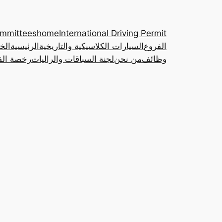
ommittees
home
International Driving Permit
الفروع
السيارات الكلاسيكية والتاريخية
الرئيسية
الخ
وظائف
من نحن
لجنة السباقات والراليات
رخصة القي