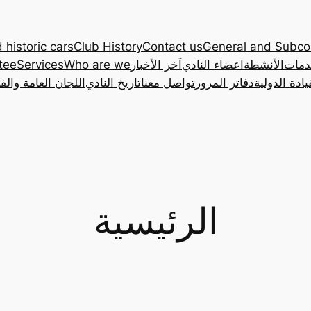
 historic cars
Club History
Contact us
General and Subc
دمات
الأنشطة
اعضاء النادي
آخر الأخبار
Who are we
Services
tee
ادة الدولية
دفاتر المرور
تواصل معنا
تاريخ النادي
اللجان العامة والف
الرئيسية