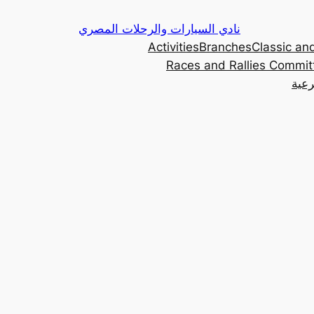
Skip
نادي السيارات والرحلات المصري
to
Activities
Branches
Classic and
content
Races and Rallies Commit
رعية