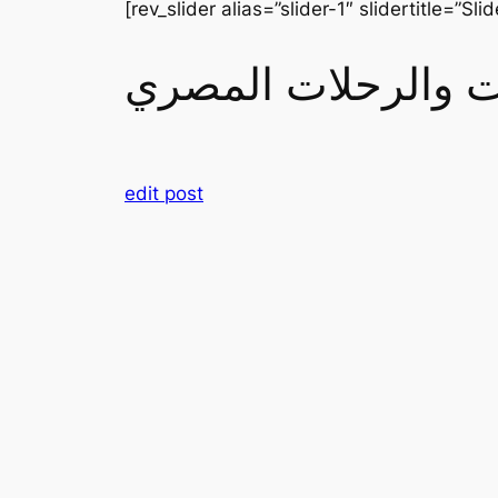
[rev_slider alias=”slider-1″ slidertitle=”Slid
رات والرحلات المصري
edit post