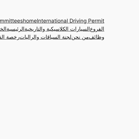
ommittees
home
International Driving Permit
الفروع
السيارات الكلاسيكية والتاريخية
الرئيسية
الخ
وظائف
من نحن
لجنة السباقات والراليات
رخصة القي