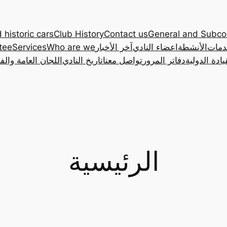
 historic cars
Club History
Contact us
General and Subc
دمات
الأنشطة
اعضاء النادي
آخر الأخبار
Who are we
Services
tee
ادة الدولية
دفاتر المرور
تواصل معنا
تاريخ النادي
اللجان العامة والف
الرئيسية