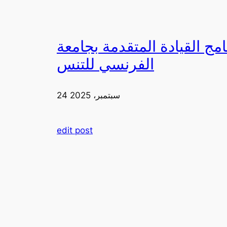
دمة بجامعة FIA يزورون ملعب رولان غاروس مع الاتحاد
الفرنسي للتنس
24 سبتمبر، 2025
edit post