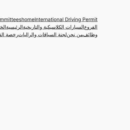
ommittees
home
International Driving Permit
الفروع
السيارات الكلاسيكية والتاريخية
الرئيسية
الخ
وظائف
من نحن
لجنة السباقات والراليات
رخصة القي