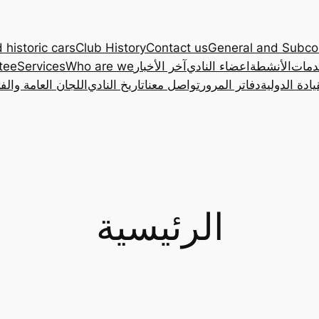
 historic cars
Club History
Contact us
General and Subc
دمات
الأنشطة
اعضاء النادي
آخر الأخبار
Who are we
Services
tee
ادة الدولية
دفاتر المرور
تواصل معنا
تاريخ النادي
اللجان العامة والف
الرئيسية