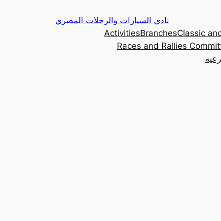
Skip
نادي السيارات والرحلات المصري
to
Activities
Branches
Classic and
content
Races and Rallies Commit
رعية