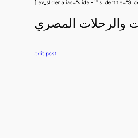
[rev_slider alias=”slider-1″ slidertitle=”Slid
رات والرحلات المصري
edit post