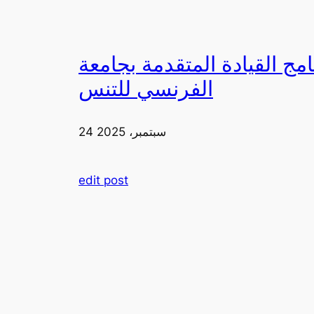
دمة بجامعة FIA يزورون ملعب رولان غاروس مع الاتحاد
الفرنسي للتنس
24 سبتمبر، 2025
edit post