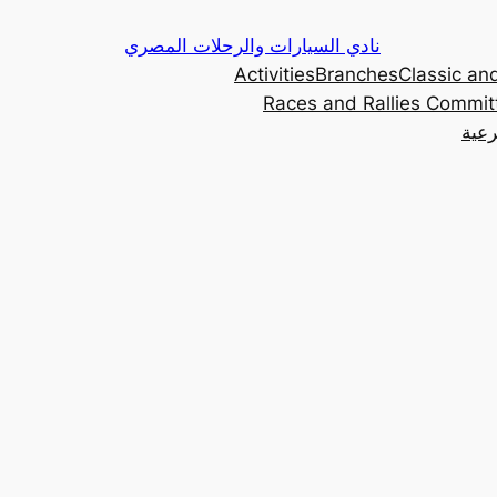
Skip
نادي السيارات والرحلات المصري
to
Activities
Branches
Classic and
content
Races and Rallies Commit
رعية