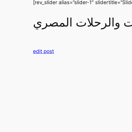
[rev_slider alias=”slider-1″ slidertitle=”Slid
رات والرحلات المصري
edit post