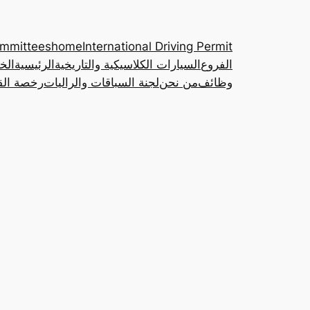
ommittees
home
International Driving Permit
الفروع
السيارات الكلاسيكية والتاريخية
الرئيسية
الخ
وظائف
من نحن
لجنة السباقات والراليات
رخصة القي