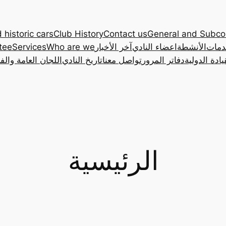
 historic cars
Club History
Contact us
General and Subc
دمات
الأنشطة
اعضاء النادي
آخر الأخبار
Who are we
Services
tee
ادة الدولية
دفاتر المرور
تواصل معنا
تاريخ النادي
اللجان العامة والف
الرئيسية