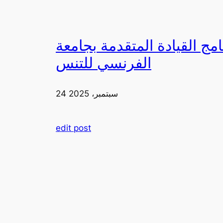
دمة بجامعة FIA يزورون ملعب رولان غاروس مع الاتحاد
الفرنسي للتنس
24 سبتمبر، 2025
edit post