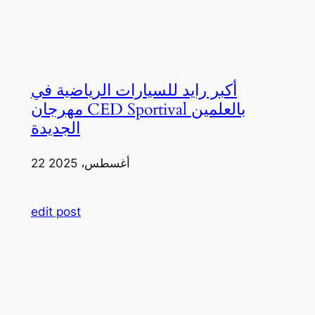
أكبر رايد للسيارات الرياضية في
مهرجان CED Sportival بالعلمين
الجديدة
22 أغسطس، 2025
edit post