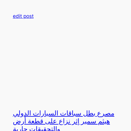
edit post
مصرع بطل سباقات السيارات الدولي
هيثم سمير إثر نزاع على قطعة أرض
والتحقيقات جارية