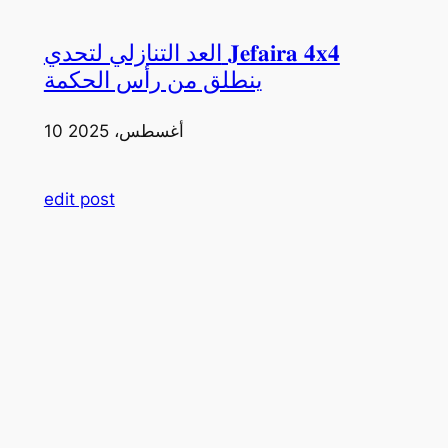
العد التنازلي لتحدي 𝐉𝐞𝐟𝐚𝐢𝐫𝐚 𝟒𝐱𝟒
ينطلق من رأس الحكمة
10 أغسطس، 2025
edit post