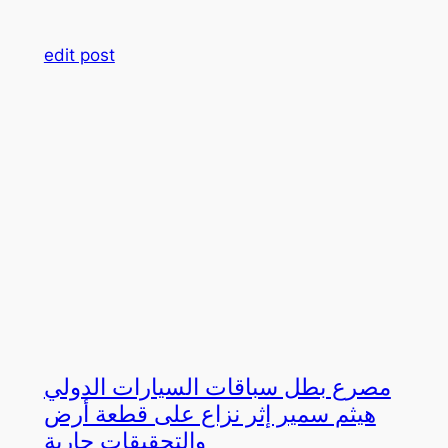
edit post
مصرع بطل سباقات السيارات الدولي
هيثم سمير إثر نزاع على قطعة أرض
والتحقيقات جارية