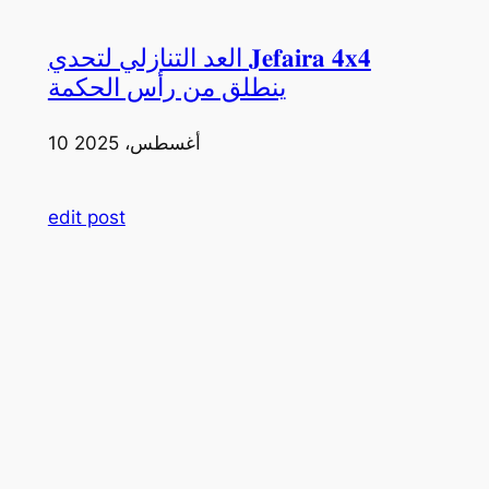
العد التنازلي لتحدي 𝐉𝐞𝐟𝐚𝐢𝐫𝐚 𝟒𝐱𝟒
ينطلق من رأس الحكمة
10 أغسطس، 2025
edit post