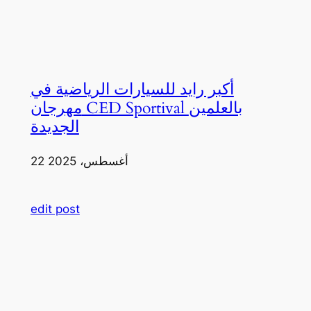
أكبر رايد للسيارات الرياضية في
مهرجان CED Sportival بالعلمين
الجديدة
22 أغسطس، 2025
edit post