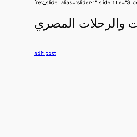
[rev_slider alias=”slider-1″ slidertitle=”Slid
رات والرحلات المصري
edit post