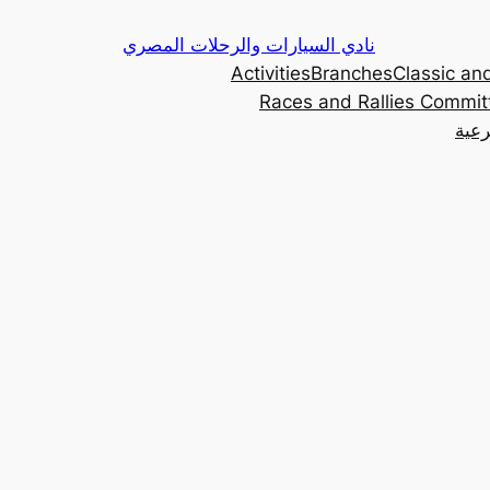
Skip
نادي السيارات والرحلات المصري
to
Activities
Branches
Classic and
content
Races and Rallies Commit
رعية