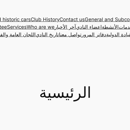
 historic cars
Club History
Contact us
General and Subc
دمات
الأنشطة
اعضاء النادي
آخر الأخبار
Who are we
Services
tee
ادة الدولية
دفاتر المرور
تواصل معنا
تاريخ النادي
اللجان العامة والف
الرئيسية