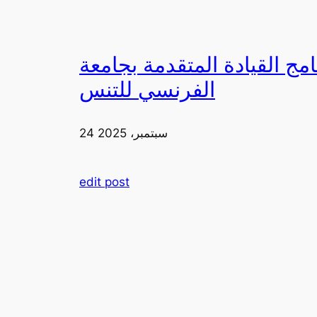
دمة بجامعة FIA يزورون ملعب رولان غاروس مع الاتحاد
الفرنسي للتنس
24 سبتمبر، 2025
edit post