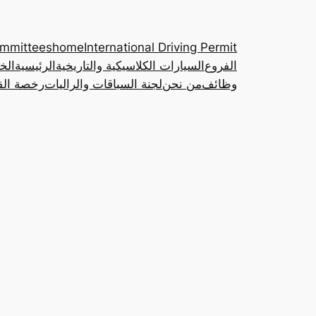
ommittees
home
International Driving Permit
الفروع
السيارات الكلاسيكية والتاريخية
الرئيسية
الخ
وظائف
من نحن
لجنة السباقات والراليات
رخصة القي