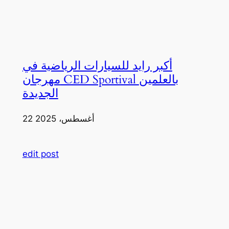
أكبر رايد للسيارات الرياضية في
مهرجان CED Sportival بالعلمين
الجديدة
22 أغسطس، 2025
edit post