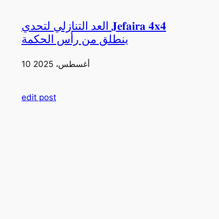
العد التنازلي لتحدي 𝐉𝐞𝐟𝐚𝐢𝐫𝐚 𝟒𝐱𝟒
ينطلق من رأس الحكمة
10 أغسطس، 2025
edit post