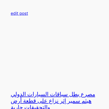
edit post
مصرع بطل سباقات السيارات الدولي
هيثم سمير إثر نزاع على قطعة أرض
والتحقيقات جارية