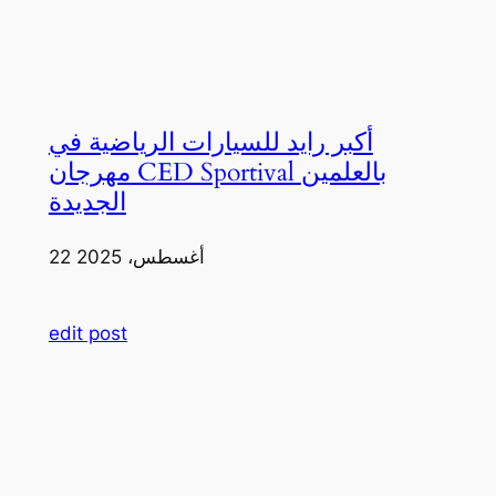
أكبر رايد للسيارات الرياضية في
مهرجان CED Sportival بالعلمين
الجديدة
22 أغسطس، 2025
edit post