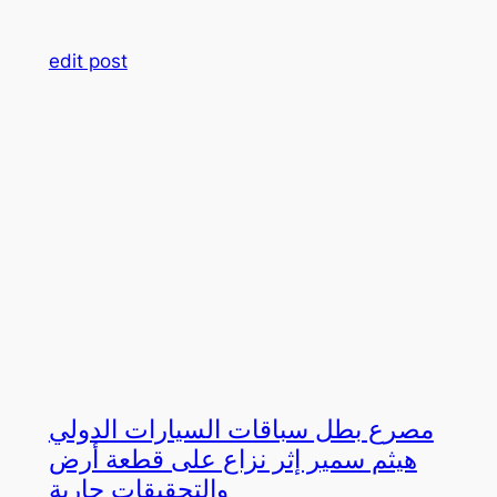
edit post
مصرع بطل سباقات السيارات الدولي
هيثم سمير إثر نزاع على قطعة أرض
والتحقيقات جارية