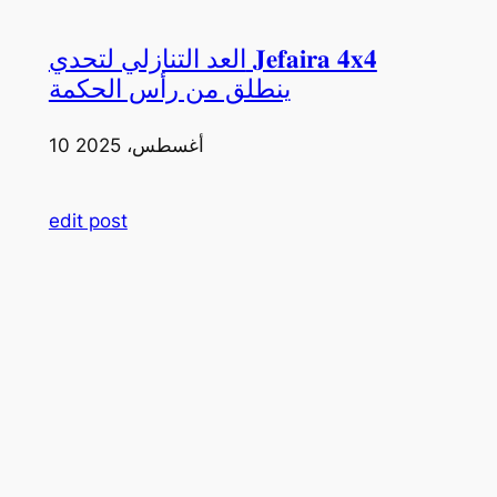
العد التنازلي لتحدي 𝐉𝐞𝐟𝐚𝐢𝐫𝐚 𝟒𝐱𝟒
ينطلق من رأس الحكمة
10 أغسطس، 2025
edit post