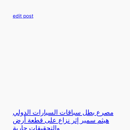
edit post
مصرع بطل سباقات السيارات الدولي
هيثم سمير إثر نزاع على قطعة أرض
والتحقيقات جارية