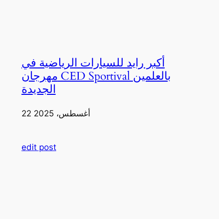
أكبر رايد للسيارات الرياضية في
مهرجان CED Sportival بالعلمين
الجديدة
22 أغسطس، 2025
edit post