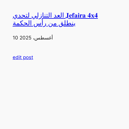
العد التنازلي لتحدي 𝐉𝐞𝐟𝐚𝐢𝐫𝐚 𝟒𝐱𝟒
ينطلق من رأس الحكمة
10 أغسطس، 2025
edit post