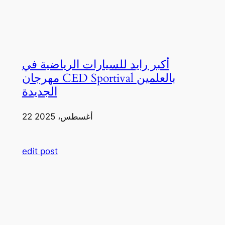
أكبر رايد للسيارات الرياضية في
مهرجان CED Sportival بالعلمين
الجديدة
22 أغسطس، 2025
edit post