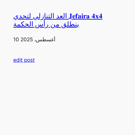
العد التنازلي لتحدي 𝐉𝐞𝐟𝐚𝐢𝐫𝐚 𝟒𝐱𝟒
ينطلق من رأس الحكمة
10 أغسطس، 2025
edit post