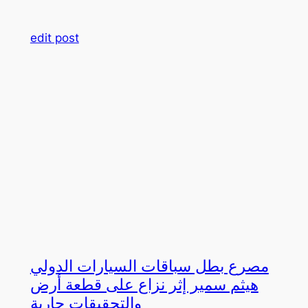
edit post
مصرع بطل سباقات السيارات الدولي
هيثم سمير إثر نزاع على قطعة أرض
والتحقيقات جارية