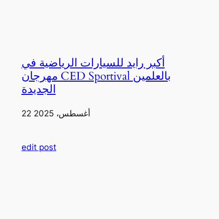
أكبر رايد للسيارات الرياضية في
مهرجان CED Sportival بالعلمين
الجديدة
22 أغسطس، 2025
edit post