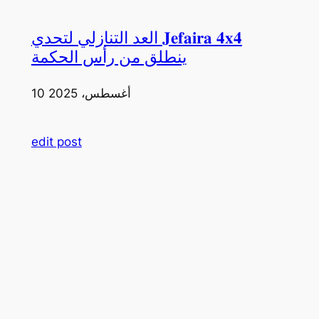
العد التنازلي لتحدي 𝐉𝐞𝐟𝐚𝐢𝐫𝐚 𝟒𝐱𝟒
ينطلق من رأس الحكمة
10 أغسطس، 2025
edit post