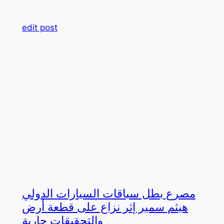
edit post
مصرع بطل سباقات السيارات الدولي
هيثم سمير إثر نزاع على قطعة أرض
والتحقيقات جارية