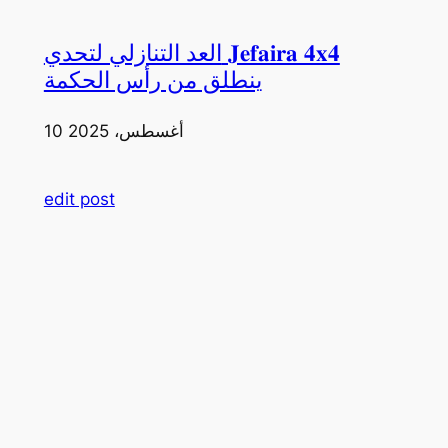
العد التنازلي لتحدي 𝐉𝐞𝐟𝐚𝐢𝐫𝐚 𝟒𝐱𝟒
ينطلق من رأس الحكمة
10 أغسطس، 2025
edit post