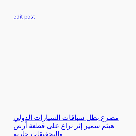
edit post
مصرع بطل سباقات السيارات الدولي
هيثم سمير إثر نزاع على قطعة أرض
والتحقيقات جارية