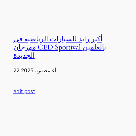
أكبر رايد للسيارات الرياضية في
مهرجان CED Sportival بالعلمين
الجديدة
22 أغسطس، 2025
edit post