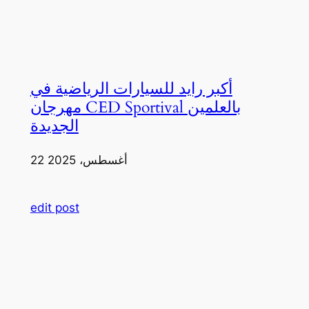
أكبر رايد للسيارات الرياضية في
مهرجان CED Sportival بالعلمين
الجديدة
22 أغسطس، 2025
edit post