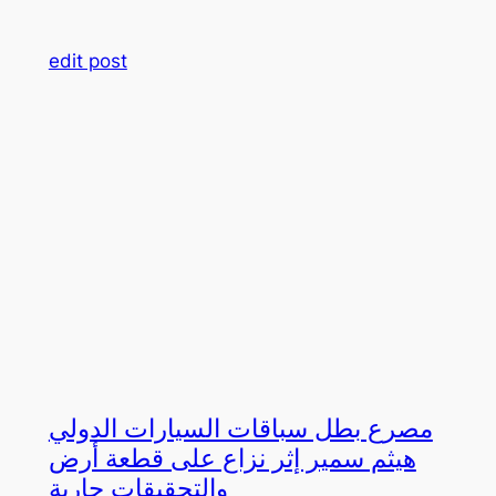
edit post
مصرع بطل سباقات السيارات الدولي
هيثم سمير إثر نزاع على قطعة أرض
والتحقيقات جارية