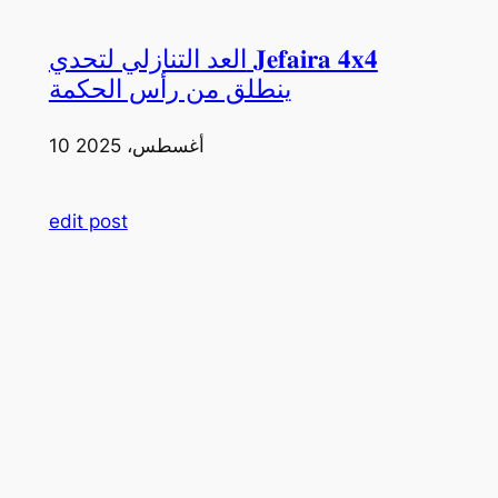
العد التنازلي لتحدي 𝐉𝐞𝐟𝐚𝐢𝐫𝐚 𝟒𝐱𝟒
ينطلق من رأس الحكمة
10 أغسطس، 2025
edit post