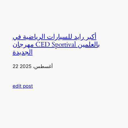
أكبر رايد للسيارات الرياضية في
مهرجان CED Sportival بالعلمين
الجديدة
22 أغسطس، 2025
edit post