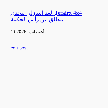
العد التنازلي لتحدي 𝐉𝐞𝐟𝐚𝐢𝐫𝐚 𝟒𝐱𝟒
ينطلق من رأس الحكمة
10 أغسطس، 2025
edit post