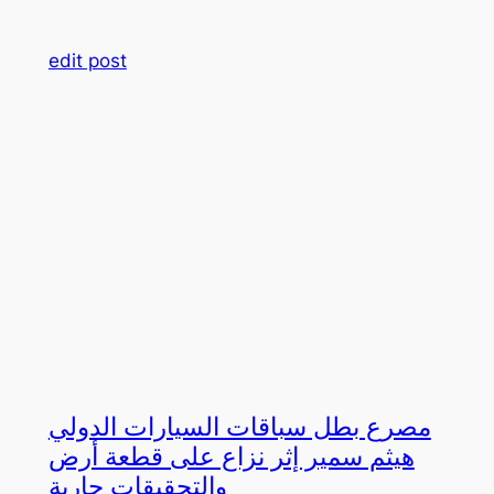
edit post
مصرع بطل سباقات السيارات الدولي
هيثم سمير إثر نزاع على قطعة أرض
والتحقيقات جارية