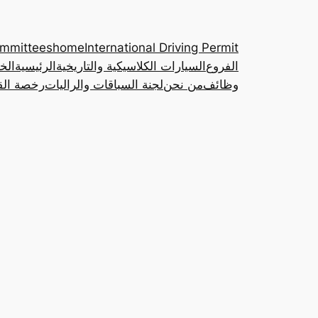
ommittees
home
International Driving Permit
الفروع
السيارات الكلاسيكية والتاريخية
الرئيسية
الخ
وظائف
من نحن
لجنة السباقات والراليات
رخصة القي