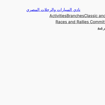
Skip
نادي السيارات والرحلات المصري
to
Activities
Branches
Classic and
content
Races and Rallies Commit
رعية