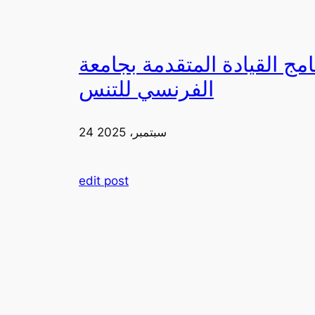
دمة بجامعة FIA يزورون ملعب رولان غاروس مع الاتحاد
الفرنسي للتنس
24 سبتمبر، 2025
edit post