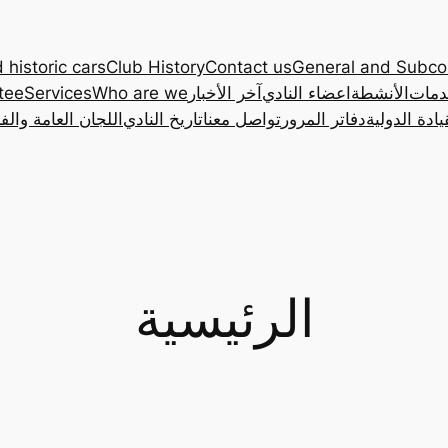
 historic cars
Club History
Contact us
General and Subc
دمات
الأنشطة
اعضاء النادي
آخر الأخبار
Who are we
Services
tee
ادة الدولية
دفاتر المرور
تواصل معنا
تاريخ النادي
اللجان العامة والف
الرئيسية