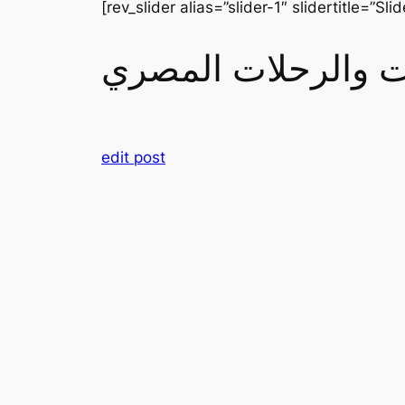
[rev_slider alias=”slider-1″ slidertitle=”Slid
رات والرحلات المصري
edit post