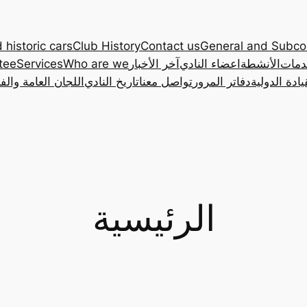
 historic cars
Club History
Contact us
General and Subc
دمات
الأنشطة
اعضاء النادي
آخر الأخبار
Who are we
Services
tee
ادة الدولية
دفاتر المرور
تواصل معنا
تاريخ النادي
اللجان العامة والف
الرئيسية