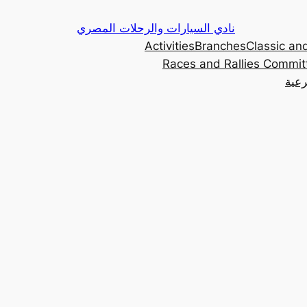
Skip
نادي السيارات والرحلات المصري
to
Activities
Branches
Classic and
content
Races and Rallies Commit
رعية