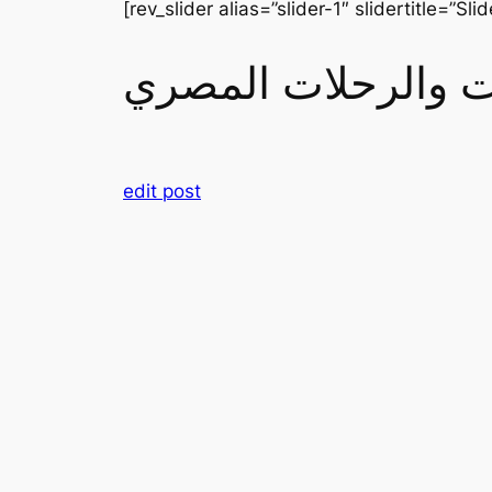
[rev_slider alias=”slider-1″ slidertitle=”Slid
رات والرحلات المصري
edit post