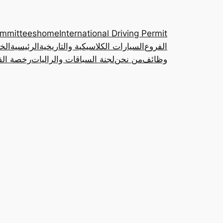
ommittees
home
International Driving Permit
الفروع
السيارات الكلاسيكية والتاريخية
الرئيسية
الخ
وظائف
من نحن
لجنة السباقات والراليات
رخصة القي