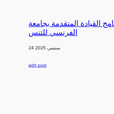
دمة بجامعة FIA يزورون ملعب رولان غاروس مع الاتحاد
الفرنسي للتنس
24 سبتمبر، 2025
edit post