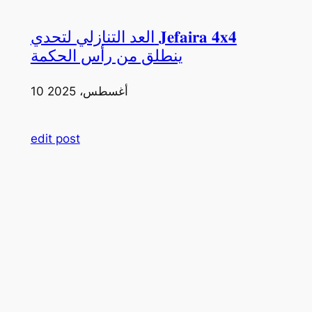
العد التنازلي لتحدي 𝐉𝐞𝐟𝐚𝐢𝐫𝐚 𝟒𝐱𝟒
ينطلق من رأس الحكمة
10 أغسطس، 2025
edit post