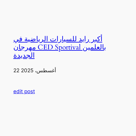
أكبر رايد للسيارات الرياضية في
مهرجان CED Sportival بالعلمين
الجديدة
22 أغسطس، 2025
edit post