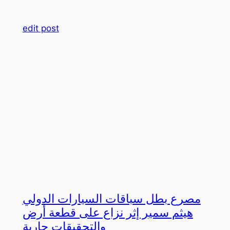
edit post
مصرع بطل سباقات السيارات الدولي
هيثم سمير إثر نزاع على قطعة أرض
والتحقيقات جارية