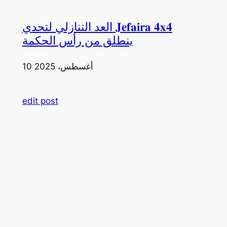
العد التنازلي لتحدي 𝐉𝐞𝐟𝐚𝐢𝐫𝐚 𝟒𝐱𝟒
ينطلق من رأس الحكمة
10 أغسطس، 2025
edit post