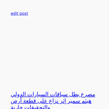
edit post
مصرع بطل سباقات السيارات الدولي
هيثم سمير إثر نزاع على قطعة أرض
والتحقيقات جارية