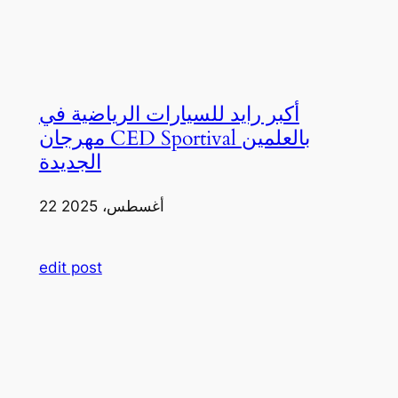
أكبر رايد للسيارات الرياضية في
مهرجان CED Sportival بالعلمين
الجديدة
22 أغسطس، 2025
edit post