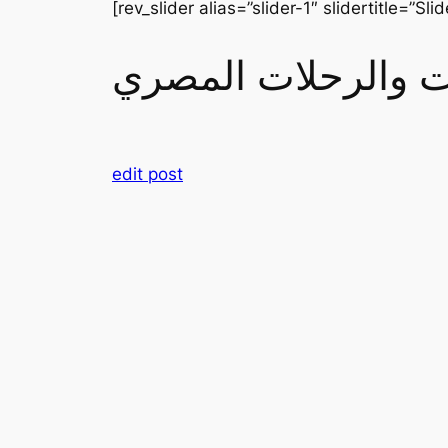
[rev_slider alias=”slider-1″ slidertitle=”Slid
رات والرحلات المصري
edit post