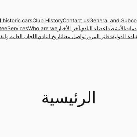
 historic cars
Club History
Contact us
General and Subc
دمات
الأنشطة
اعضاء النادي
آخر الأخبار
Who are we
Services
tee
ادة الدولية
دفاتر المرور
تواصل معنا
تاريخ النادي
اللجان العامة والف
الرئيسية