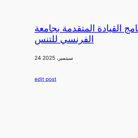
دمة بجامعة FIA يزورون ملعب رولان غاروس مع الاتحاد
الفرنسي للتنس
24 سبتمبر، 2025
edit post