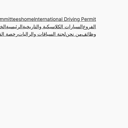
ommittees
home
International Driving Permit
الفروع
السيارات الكلاسيكية والتاريخية
الرئيسية
الخ
وظائف
من نحن
لجنة السباقات والراليات
رخصة القي