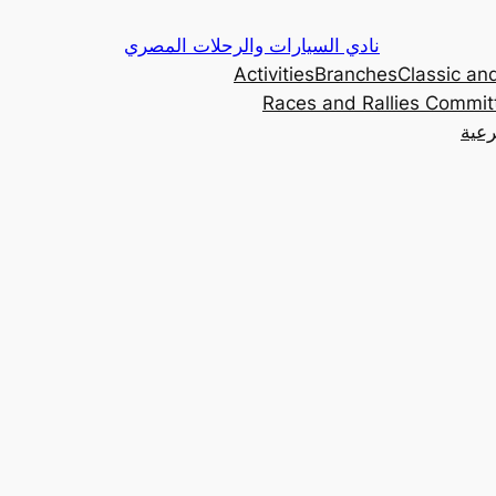
Skip
نادي السيارات والرحلات المصري
to
Activities
Branches
Classic and
content
Races and Rallies Commit
رعية