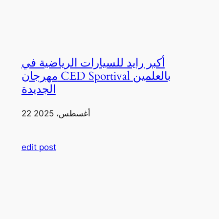
أكبر رايد للسيارات الرياضية في
مهرجان CED Sportival بالعلمين
الجديدة
22 أغسطس، 2025
edit post