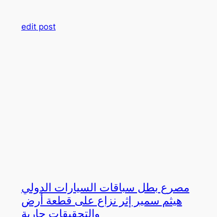
edit post
مصرع بطل سباقات السيارات الدولي
هيثم سمير إثر نزاع على قطعة أرض
والتحقيقات جارية