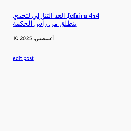
العد التنازلي لتحدي 𝐉𝐞𝐟𝐚𝐢𝐫𝐚 𝟒𝐱𝟒
ينطلق من رأس الحكمة
10 أغسطس، 2025
edit post