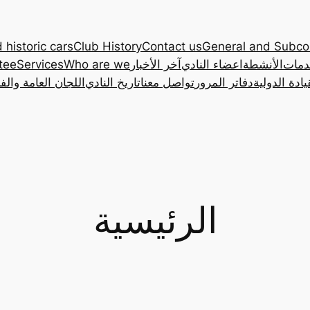
 historic cars
Club History
Contact us
General and Subc
دمات
الأنشطة
اعضاء النادي
آخر الأخبار
Who are we
Services
tee
ادة الدولية
دفاتر المرور
تواصل معنا
تاريخ النادي
اللجان العامة والف
الرئيسية