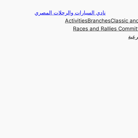
Skip
نادي السيارات والرحلات المصري
to
Activities
Branches
Classic and
content
Races and Rallies Commit
رعية