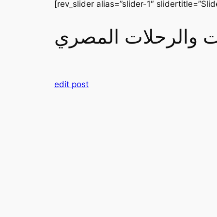
[rev_slider alias=”slider-1″ slidertitle=”Slid
رات والرحلات المصري
edit post