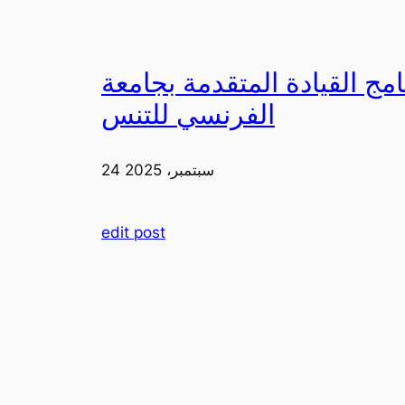
دمة بجامعة FIA يزورون ملعب رولان غاروس مع الاتحاد
الفرنسي للتنس
24 سبتمبر، 2025
edit post