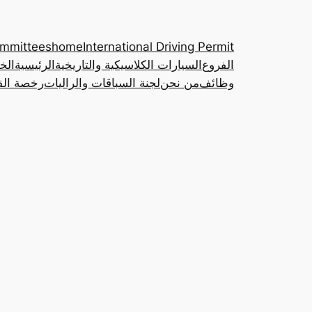
ommittees
home
International Driving Permit
الفروع
السيارات الكلاسيكية والتاريخية
الرئيسية
الخ
وظائف
من نحن
لجنة السباقات والراليات
رخصة القي