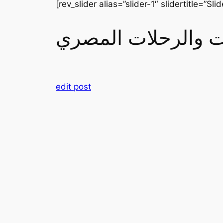
[rev_slider alias=”slider-1″ slidertitle=”Slid
رات والرحلات المصري
edit post