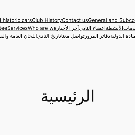
 historic cars
Club History
Contact us
General and Subc
دمات
الأنشطة
اعضاء النادي
آخر الأخبار
Who are we
Services
tee
ادة الدولية
دفاتر المرور
تواصل معنا
تاريخ النادي
اللجان العامة والف
الرئيسية