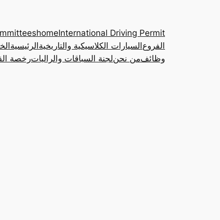
ommittees
home
International Driving Permit
الفروع
السيارات الكلاسيكية والتاريخية
الرئيسية
الخ
وظائف
من نحن
لجنة السباقات والراليات
رخصة القي