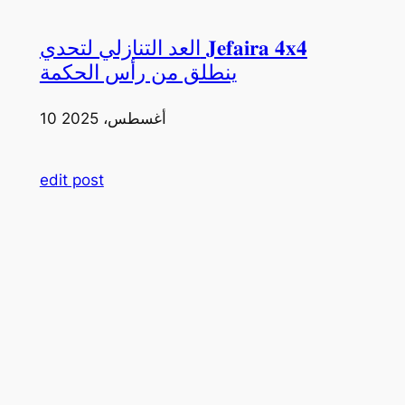
العد التنازلي لتحدي 𝐉𝐞𝐟𝐚𝐢𝐫𝐚 𝟒𝐱𝟒
ينطلق من رأس الحكمة
10 أغسطس، 2025
edit post