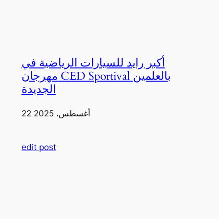
أكبر رايد للسيارات الرياضية في
مهرجان CED Sportival بالعلمين
الجديدة
22 أغسطس، 2025
edit post