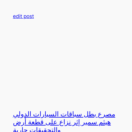
edit post
مصرع بطل سباقات السيارات الدولي
هيثم سمير إثر نزاع على قطعة أرض
والتحقيقات جارية