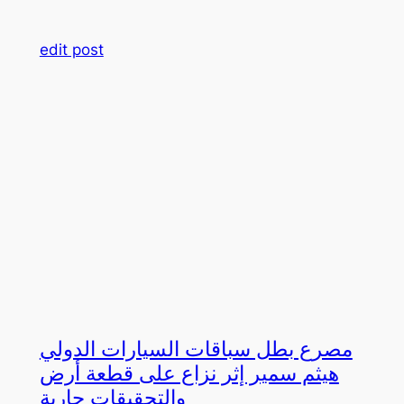
edit post
مصرع بطل سباقات السيارات الدولي
هيثم سمير إثر نزاع على قطعة أرض
والتحقيقات جارية