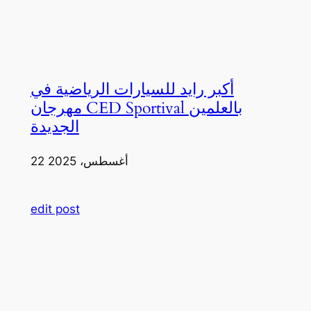
أكبر رايد للسيارات الرياضية في
مهرجان CED Sportival بالعلمين
الجديدة
22 أغسطس، 2025
edit post