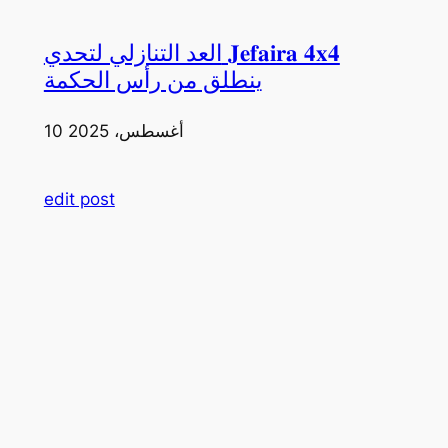
العد التنازلي لتحدي 𝐉𝐞𝐟𝐚𝐢𝐫𝐚 𝟒𝐱𝟒
ينطلق من رأس الحكمة
10 أغسطس، 2025
edit post