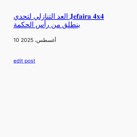
العد التنازلي لتحدي 𝐉𝐞𝐟𝐚𝐢𝐫𝐚 𝟒𝐱𝟒
ينطلق من رأس الحكمة
10 أغسطس، 2025
edit post