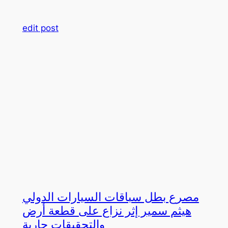
edit post
مصرع بطل سباقات السيارات الدولي
هيثم سمير إثر نزاع على قطعة أرض
والتحقيقات جارية