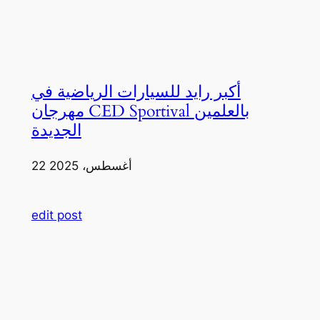
أكبر رايد للسيارات الرياضية في
مهرجان CED Sportival بالعلمين
الجديدة
22 أغسطس، 2025
edit post