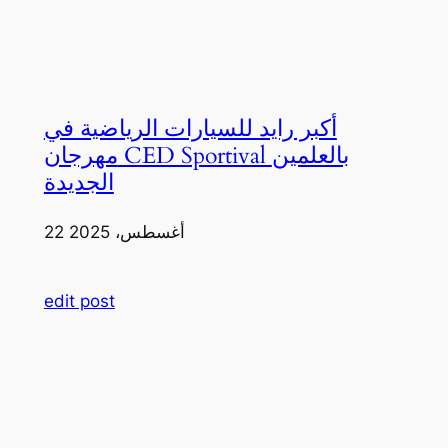
أكبر رايد للسيارات الرياضية في
مهرجان CED Sportival بالعلمين
الجديدة
22 أغسطس، 2025
edit post