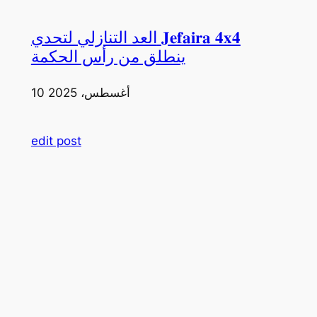
العد التنازلي لتحدي 𝐉𝐞𝐟𝐚𝐢𝐫𝐚 𝟒𝐱𝟒
ينطلق من رأس الحكمة
10 أغسطس، 2025
edit post