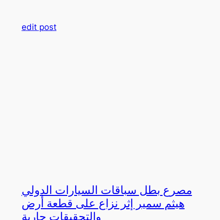
edit post
مصرع بطل سباقات السيارات الدولي
هيثم سمير إثر نزاع على قطعة أرض
والتحقيقات جارية