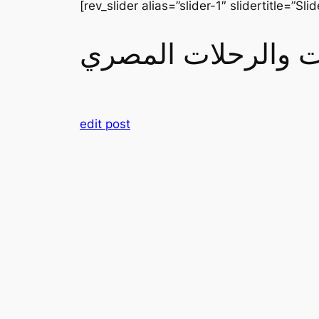
[rev_slider alias=”slider-1″ slidertitle=”Slid
رات والرحلات المصري
edit post