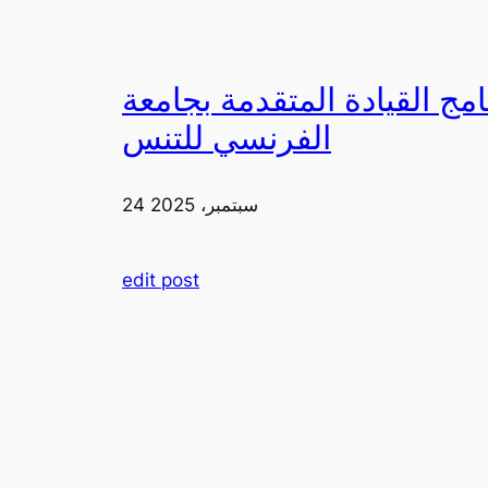
دمة بجامعة FIA يزورون ملعب رولان غاروس مع الاتحاد
الفرنسي للتنس
24 سبتمبر، 2025
edit post