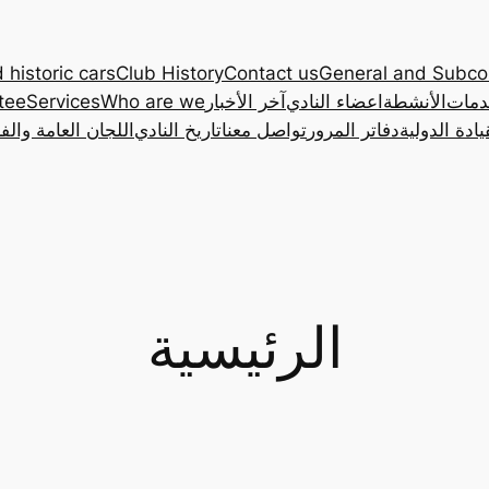
 historic cars
Club History
Contact us
General and Subc
دمات
الأنشطة
اعضاء النادي
آخر الأخبار
Who are we
Services
tee
ادة الدولية
دفاتر المرور
تواصل معنا
تاريخ النادي
اللجان العامة والف
الرئيسية