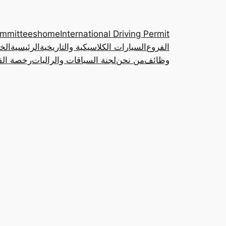
ommittees
home
International Driving Permit
الفروع
السيارات الكلاسيكية والتاريخية
الرئيسية
الخ
وظائف
من نحن
لجنة السباقات والراليات
رخصة القي