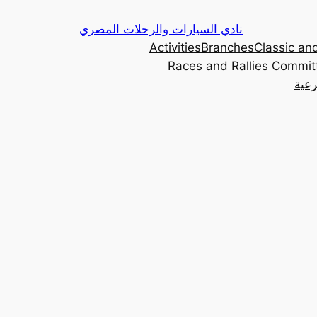
Skip
نادي السيارات والرحلات المصري
to
Activities
Branches
Classic and
content
Races and Rallies Commit
رعية