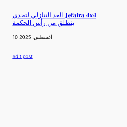
العد التنازلي لتحدي 𝐉𝐞𝐟𝐚𝐢𝐫𝐚 𝟒𝐱𝟒
ينطلق من رأس الحكمة
10 أغسطس، 2025
edit post