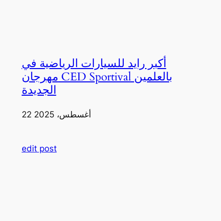
أكبر رايد للسيارات الرياضية في
مهرجان CED Sportival بالعلمين
الجديدة
22 أغسطس، 2025
edit post