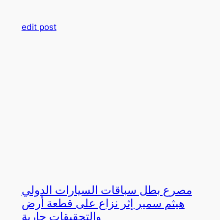
edit post
مصرع بطل سباقات السيارات الدولي
هيثم سمير إثر نزاع على قطعة أرض
والتحقيقات جارية