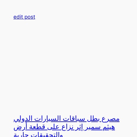
edit post
مصرع بطل سباقات السيارات الدولي
هيثم سمير إثر نزاع على قطعة أرض
والتحقيقات جارية