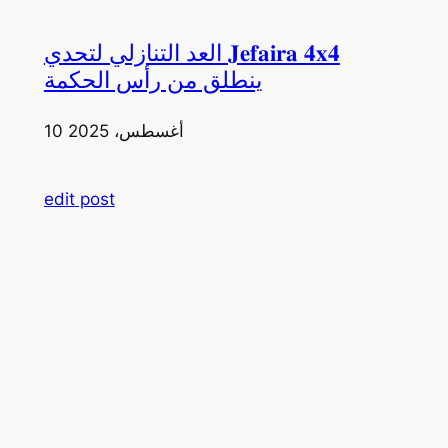
العد التنازلي لتحدي 𝐉𝐞𝐟𝐚𝐢𝐫𝐚 𝟒𝐱𝟒
ينطلق من رأس الحكمة
10 أغسطس، 2025
edit post