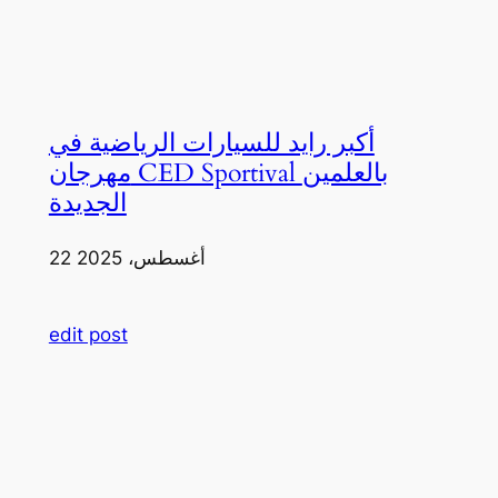
أكبر رايد للسيارات الرياضية في
مهرجان CED Sportival بالعلمين
الجديدة
22 أغسطس، 2025
edit post