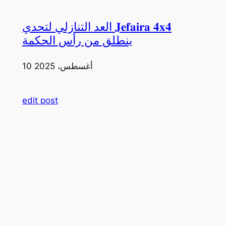
العد التنازلي لتحدي 𝐉𝐞𝐟𝐚𝐢𝐫𝐚 𝟒𝐱𝟒
ينطلق من رأس الحكمة
10 أغسطس، 2025
edit post