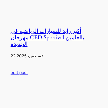
أكبر رايد للسيارات الرياضية في
مهرجان CED Sportival بالعلمين
الجديدة
22 أغسطس، 2025
edit post