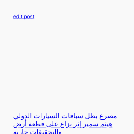
edit post
مصرع بطل سباقات السيارات الدولي
هيثم سمير إثر نزاع على قطعة أرض
والتحقيقات جارية