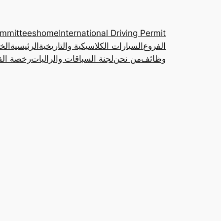
ommittees
home
International Driving Permit
الفروع
السيارات الكلاسيكية والتاريخية
الرئيسية
الخ
وظائف
من نحن
لجنة السباقات والراليات
رخصة القي