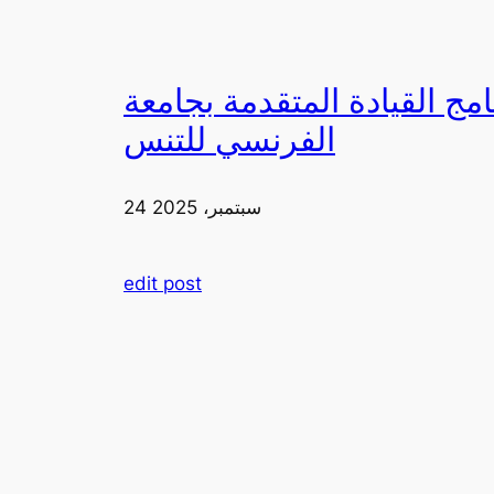
دمة بجامعة FIA يزورون ملعب رولان غاروس مع الاتحاد
الفرنسي للتنس
24 سبتمبر، 2025
edit post