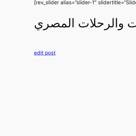
[rev_slider alias=”slider-1″ slidertitle=”Slid
رات والرحلات المصري
edit post