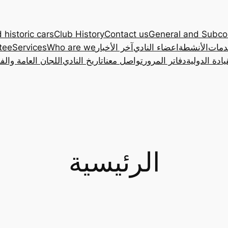
 historic cars
Club History
Contact us
General and Subc
دمات
الأنشطة
اعضاء النادي
آخر الأخبار
Who are we
Services
tee
ادة الدولية
دفاتر المرور
تواصل معنا
تاريخ النادي
اللجان العامة والف
الرئيسية