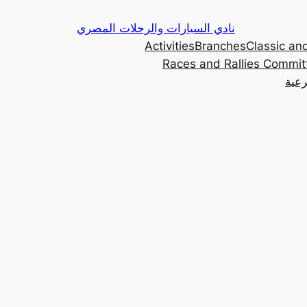
Skip
نادي السيارات والرحلات المصري
to
Activities
Branches
Classic and
content
Races and Rallies Commit
رعية