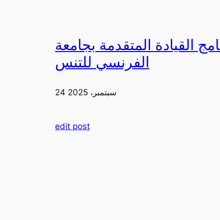
دمة بجامعة FIA يزورون ملعب رولان غاروس مع الاتحاد
الفرنسي للتنس
24 سبتمبر، 2025
edit post