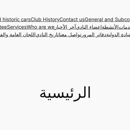
 historic cars
Club History
Contact us
General and Subc
دمات
الأنشطة
اعضاء النادي
آخر الأخبار
Who are we
Services
tee
ادة الدولية
دفاتر المرور
تواصل معنا
تاريخ النادي
اللجان العامة والف
الرئيسية