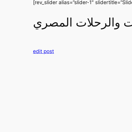
[rev_slider alias=”slider-1″ slidertitle=”Slid
رات والرحلات المصري
edit post