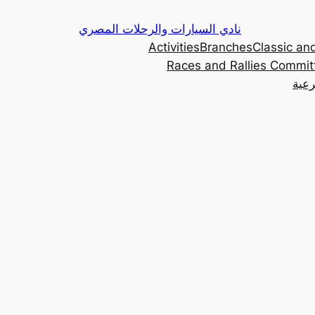
Skip
نادي السيارات والرحلات المصري
to
Activities
Branches
Classic and
content
Races and Rallies Commit
رعية