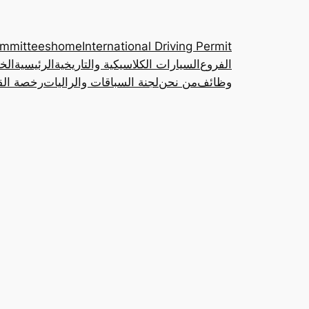
ommittees
home
International Driving Permit
الفروع
السيارات الكلاسيكية والتاريخية
الرئيسية
الخ
وظائف
من نحن
لجنة السباقات والراليات
رخصة القي