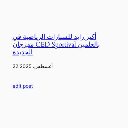
أكبر رايد للسيارات الرياضية في
مهرجان CED Sportival بالعلمين
الجديدة
22 أغسطس، 2025
edit post