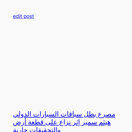
edit post
مصرع بطل سباقات السيارات الدولي
هيثم سمير إثر نزاع على قطعة أرض
والتحقيقات جارية