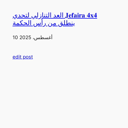
العد التنازلي لتحدي 𝐉𝐞𝐟𝐚𝐢𝐫𝐚 𝟒𝐱𝟒
ينطلق من رأس الحكمة
10 أغسطس، 2025
edit post