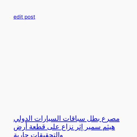
edit post
مصرع بطل سباقات السيارات الدولي
هيثم سمير إثر نزاع على قطعة أرض
والتحقيقات جارية