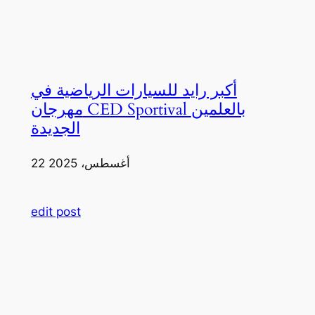
أكبر رايد للسيارات الرياضية في
مهرجان CED Sportival بالعلمين
الجديدة
22 أغسطس، 2025
edit post