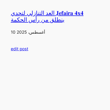
العد التنازلي لتحدي 𝐉𝐞𝐟𝐚𝐢𝐫𝐚 𝟒𝐱𝟒
ينطلق من رأس الحكمة
10 أغسطس، 2025
edit post