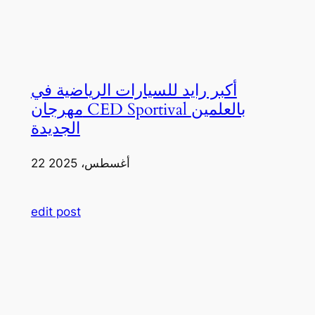
أكبر رايد للسيارات الرياضية في
مهرجان CED Sportival بالعلمين
الجديدة
22 أغسطس، 2025
edit post