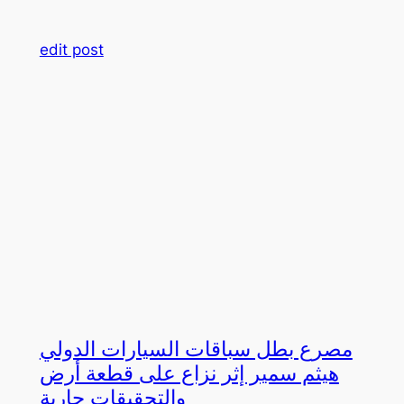
edit post
مصرع بطل سباقات السيارات الدولي
هيثم سمير إثر نزاع على قطعة أرض
والتحقيقات جارية