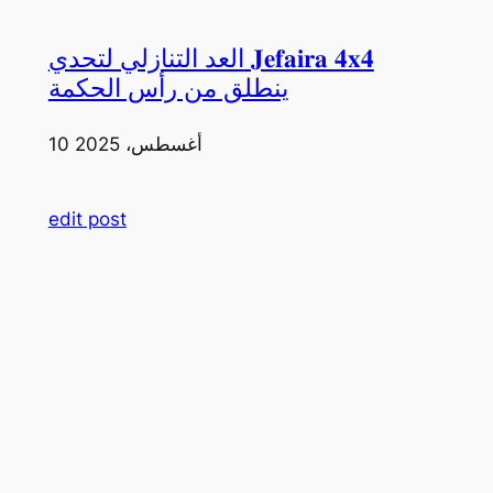
العد التنازلي لتحدي 𝐉𝐞𝐟𝐚𝐢𝐫𝐚 𝟒𝐱𝟒
ينطلق من رأس الحكمة
10 أغسطس، 2025
edit post