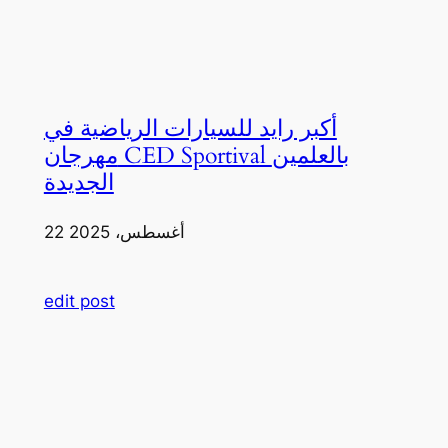
أكبر رايد للسيارات الرياضية في
مهرجان CED Sportival بالعلمين
الجديدة
22 أغسطس، 2025
edit post