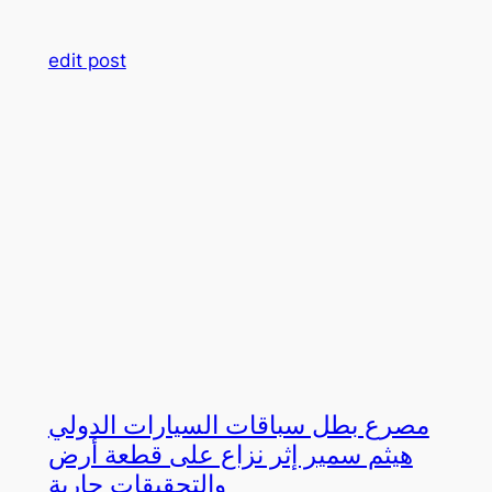
edit post
مصرع بطل سباقات السيارات الدولي
هيثم سمير إثر نزاع على قطعة أرض
والتحقيقات جارية