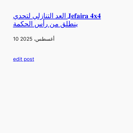
العد التنازلي لتحدي 𝐉𝐞𝐟𝐚𝐢𝐫𝐚 𝟒𝐱𝟒
ينطلق من رأس الحكمة
10 أغسطس، 2025
edit post