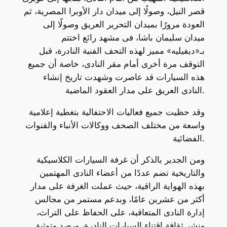
قصر النيل، وصولًا إلى ميدان دار الأوبرا المصرية، ثم
العودة مرورًا بميدان التحرير العريق وصولًا إلى
ميدان سليمان باشا، فى مشهد رائع اختتم
بـ«ديفيليه» مميز لهذه التحف الفنية النادرة، قبل
التوقف مرة أخرى أمام مقر النادى، خاصة أن جميع
هذه السيارات قد عاصرت وشهدت تاريخ إنشاء
النادى العريق على مدار العقود الماضية.
وقد حظيت جميع فعاليات الاحتفالية بتغطية إعلامية
واسعة من مختلف الصحف ووكالات الأنباء والقنوات
الفضائية.
ومن الجدير بالذكر أن غرفة السيارات الكلاسيكية
والتاريخية تضم عددًا من أعضاء النادى المهتمين
بهذه الهواية الراقية، حيث عملت الغرفة على مدار
أكثر من عشرين عامًا، وبدعم مستمر من مجالس
إدارة النادى المتعاقبة، على الحفاظ على التراث،
ونشر ثقافة اقتناء السيارات النادرة، ورصد وتوثيق