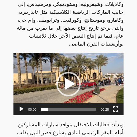
وكاديلاك، وشيفروليه، وستوديبيكر، ومرسيدس، إلى
جانب الماركات الرياضية الكلاسيكية مثل ثاندربيرد،
وكامارو، وموستانج، وكورفيت، وترايومف، وإم جى،
والتى يرجع تاريخ إنتاج بعضها إلى ما يقرب من مائة
عام، فيما تم إنتاج البعض الآخر خلال ثلاثينيات
وأربعينيات القرن الماضى.
Video
Player
00:00
00:28
وبدأت فعاليات الاحتفال بتوافد سيارات المشاركين
أمام المقر الرئيسى للنادى بشارع قصر النيل بقلب