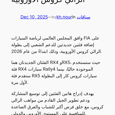
سباقات
in
kh.nour
—
Dec 10, 2025
by
وافق المجلس العالمي لرياضة السيارات FIA على
إضافة فئتين جديدتين للدعم الشعبي إلى بطولة
الرالي كروس الأوروبية، وذلك ابتداءً من عام 2026.
الفئتان الجديدتان هما RX4 وRX5، حيث ستستخدم
فئة RX4 سيارات Rally4 الموجودة حاليًا، بينما
ستقدم فئة RX5 سيارات كروس كار إلى البطولة
لأول مرة.
يهدف إدراج هاتين الفئتين إلى توسيع المشاركة
ودعم تطوير الجيل القادم من مواهب الرالي
كروس، مع خلق فرص أكبر للشباب والفرق الصاعدة
للمنافسة على المستوى الأوروبي والدولي.