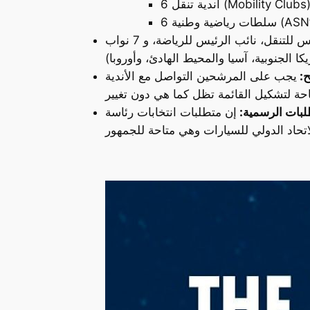
 أندية تنقل (Mobility Clubs)
 رياضية وطنية (ASN’s)
يضم الفريق الرئاسي المقترح مناصب قيادية تشمل: الرئيس (قائد القائمة)، رئيس مجلس الشيوخ، نائب الرئيس للتنقل، نائب الرئيس للرياضة، و 7 نواب
ح:
يجب على المرشحين التواصل مع الأندية (Clubs) للحصول على دعمها قبل تقديم الأسماء إلى لجنة الموافقة على الترشيحات للموافقة،
لبات الرسمية:
إن متطلبات انتخابات رئاسة FIA لعام 2025، بما في ذلك المواعيد النهائية ومعايير الأهلية للقائمة الرئاسية والمجالس العالمية، منصوص