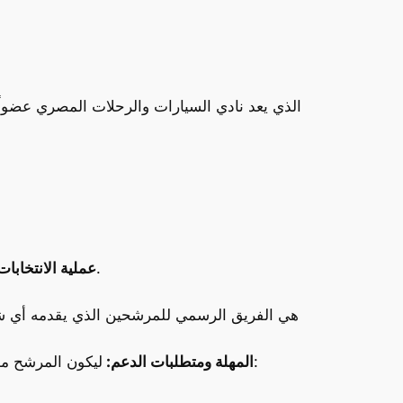
أكد الاتحاد أن العملية الانتخابية هي عملية منظمة وديمقراطية لضمان النزاهة والشفافية في جميع المراحل.
عملية الانتخابات
هي الفريق الرسمي للمرشحين الذي يقدمه أي شخ
ليكون المرشح مؤهلاً للانتخاب، يجب عليه تقديم قائمته الرئاسية بحلول 24 أكتوبر 2025، وأن يحظى بدعم ما لا يقل عن:
المهلة ومتطلبات الدعم: