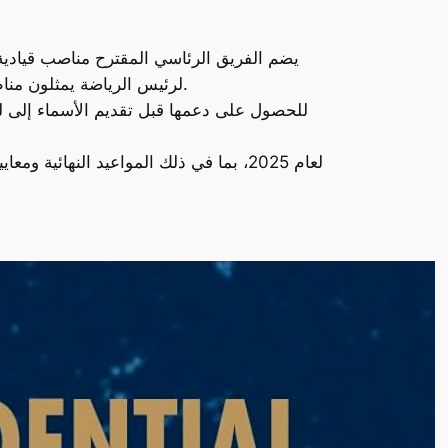
لرئيس الرياضة يمثلون مناطق (الشرق الأوسط وشمال أفريقيا، أفريقيا، أمريكا الشمالية، أمريكا الجنوبية، آسيا والمحيط الهادئ، وأوروبا).