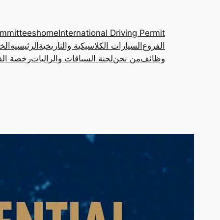
ommittees
home
International Driving Permit
الفروع
السيارات الكلاسيكية والتاريخية
الرئيسية
الخ
وظائف
من نحن
لجنة السباقات والراليات
رخصة القي