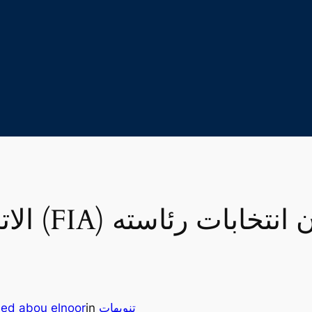
الاتحاد ا
تنويهات
in
ed abou elnoor