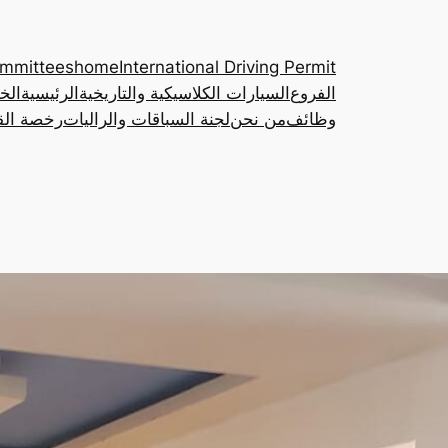
ommittees
home
International Driving Permit
الفروع
السيارات الكلاسيكية والتاريخية
الرئيسية
الخ
وظائف
من نحن
لجنة السباقات والراليات
رخصة القي