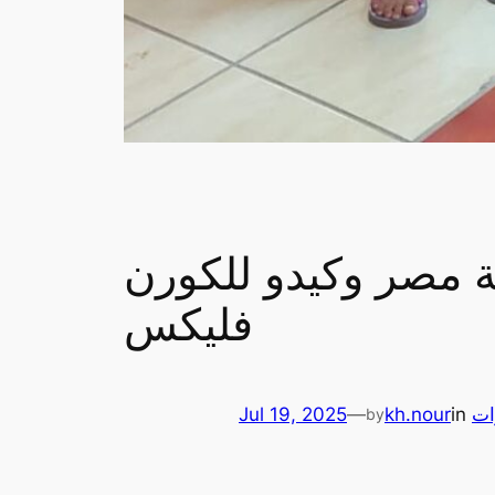
ضة مصر وكيدو للكورن
فليكس
ات
in
kh.nour
—
Jul 19, 2025
by