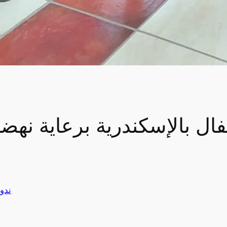
فال بالإسكندرية برعاية نه
ندو