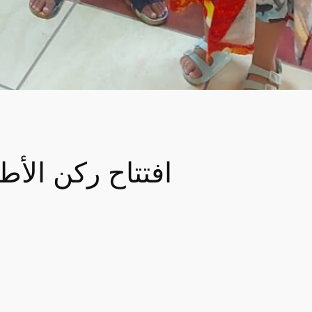
افتتاح ركن الأط