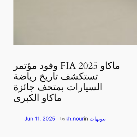
وفود مؤتمر FIA ماكاو 2025
تستكشف تاريخ رياضة
السيارات بمتحف جائزة
ماكاو الكبرى
تنويهات
in
kh.nour
—
Jun 11, 2025
by